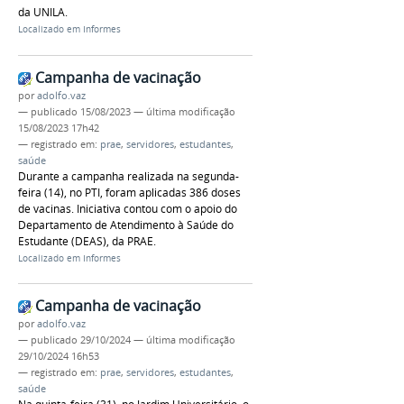
da UNILA.
Localizado em
Informes
Campanha de vacinação
por
adolfo.vaz
—
publicado
15/08/2023
—
última modificação
15/08/2023 17h42
— registrado em:
prae
,
servidores
,
estudantes
,
saúde
Durante a campanha realizada na segunda-
feira (14), no PTI, foram aplicadas 386 doses
de vacinas. Iniciativa contou com o apoio do
Departamento de Atendimento à Saúde do
Estudante (DEAS), da PRAE.
Localizado em
Informes
Campanha de vacinação
por
adolfo.vaz
—
publicado
29/10/2024
—
última modificação
29/10/2024 16h53
— registrado em:
prae
,
servidores
,
estudantes
,
saúde