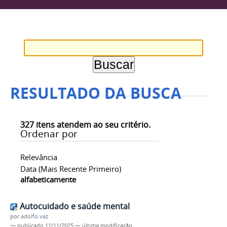
RESULTADO DA BUSCA
327
itens atendem ao seu critério.
Ordenar por
Relevância
Data (mais Recente Primeiro)
alfabeticamente
Autocuidado e saúde mental
por
adolfo.vaz
—
publicado
11/11/2025
—
última modificação