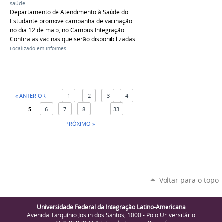
saúde
Departamento de Atendimento à Saúde do
Estudante promove campanha de vacinação
no dia 12 de maio, no Campus Integração.
Confira as vacinas que serão disponibilizadas.
Localizado em
Informes
« ANTERIOR
1
2
3
4
5
6
7
8
...
33
PRÓXIMO »
Voltar para o topo
Universidade Federal da Integração Latino-Americana
Avenida Tarquínio Joslin dos Santos, 1000 - Polo Universitário