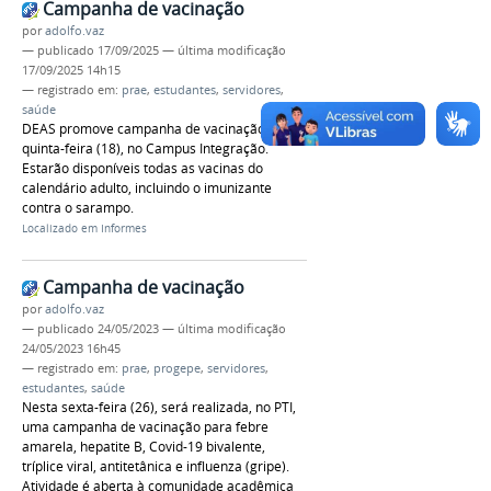
Campanha de vacinação
por
adolfo.vaz
—
publicado
17/09/2025
—
última modificação
17/09/2025 14h15
— registrado em:
prae
,
estudantes
,
servidores
,
saúde
DEAS promove campanha de vacinação nesta
quinta-feira (18), no Campus Integração.
Estarão disponíveis todas as vacinas do
calendário adulto, incluindo o imunizante
contra o sarampo.
Localizado em
Informes
Campanha de vacinação
por
adolfo.vaz
—
publicado
24/05/2023
—
última modificação
24/05/2023 16h45
— registrado em:
prae
,
progepe
,
servidores
,
estudantes
,
saúde
Nesta sexta-feira (26), será realizada, no PTI,
uma campanha de vacinação para febre
amarela, hepatite B, Covid-19 bivalente,
tríplice viral, antitetânica e influenza (gripe).
Atividade é aberta à comunidade acadêmica