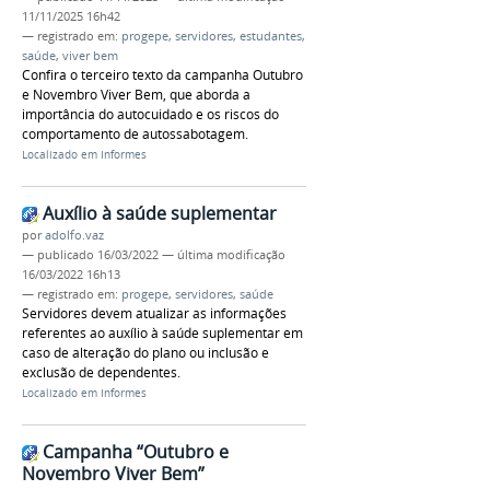
11/11/2025 16h42
— registrado em:
progepe
,
servidores
,
estudantes
,
saúde
,
viver bem
Confira o terceiro texto da campanha Outubro
e Novembro Viver Bem, que aborda a
importância do autocuidado e os riscos do
comportamento de autossabotagem.
Localizado em
Informes
Auxílio à saúde suplementar
por
adolfo.vaz
—
publicado
16/03/2022
—
última modificação
16/03/2022 16h13
— registrado em:
progepe
,
servidores
,
saúde
Servidores devem atualizar as informações
referentes ao auxílio à saúde suplementar em
caso de alteração do plano ou inclusão e
exclusão de dependentes.
Localizado em
Informes
Campanha “Outubro e
Novembro Viver Bem”