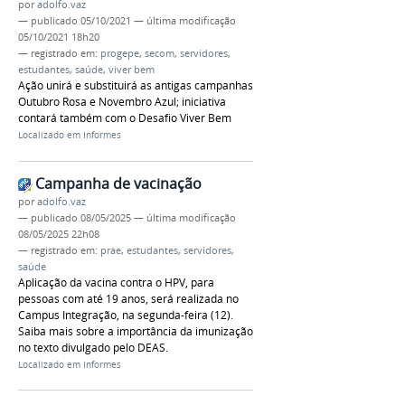
por
adolfo.vaz
—
publicado
05/10/2021
—
última modificação
05/10/2021 18h20
— registrado em:
progepe
,
secom
,
servidores
,
estudantes
,
saúde
,
viver bem
Ação unirá e substituirá as antigas campanhas
Outubro Rosa e Novembro Azul; iniciativa
contará também com o Desafio Viver Bem
Localizado em
Informes
Campanha de vacinação
por
adolfo.vaz
—
publicado
08/05/2025
—
última modificação
08/05/2025 22h08
— registrado em:
prae
,
estudantes
,
servidores
,
saúde
Aplicação da vacina contra o HPV, para
pessoas com até 19 anos, será realizada no
Campus Integração, na segunda-feira (12).
Saiba mais sobre a importância da imunização
no texto divulgado pelo DEAS.
Localizado em
Informes