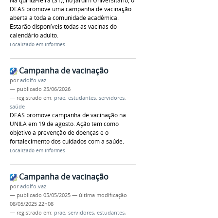
Na quinta-feira (31), no Jardim Universitário, o
DEAS promove uma campanha de vacinação
aberta a toda a comunidade acadêmica.
Estarão disponíveis todas as vacinas do
calendário adulto.
Localizado em
Informes
Campanha de vacinação
por
adolfo.vaz
—
publicado
25/06/2026
— registrado em:
prae
,
estudantes
,
servidores
,
saúde
DEAS promove campanha de vacinação na
UNILA em 19 de agosto. Ação tem como
objetivo a prevenção de doenças e o
fortalecimento dos cuidados com a saúde.
Localizado em
Informes
Campanha de vacinação
por
adolfo.vaz
—
publicado
05/05/2025
—
última modificação
08/05/2025 22h08
— registrado em:
prae
,
servidores
,
estudantes
,