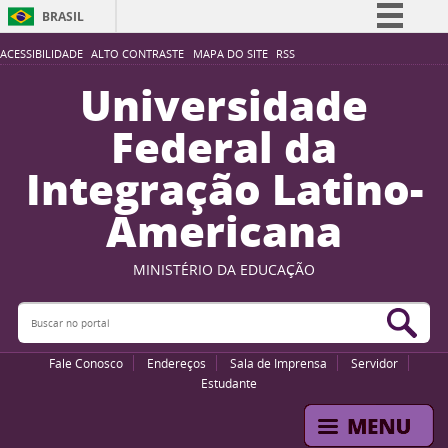
BRASIL
Simplifique!
ACESSIBILIDADE
ALTO CONTRASTE
MAPA DO SITE
RSS
Comunica BR
Universidade
Participe
Federal da
Acesso à informação
Integração Latino-
Legislação
Americana
Canais
MINISTÉRIO DA EDUCAÇÃO
Buscar no portal
Bus
Fale Conosco
Endereços
Sala de Imprensa
Servidor
Estudante