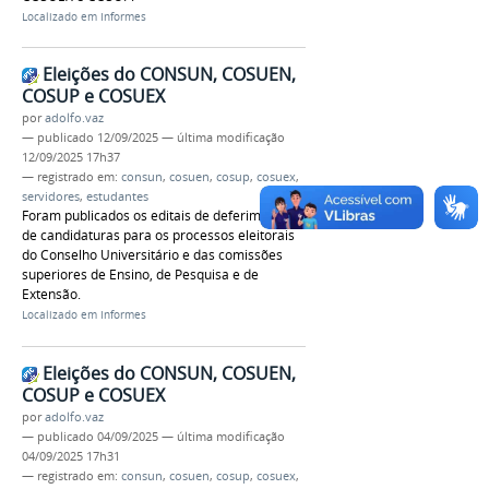
Localizado em
Informes
Eleições do CONSUN, COSUEN,
COSUP e COSUEX
por
adolfo.vaz
—
publicado
12/09/2025
—
última modificação
12/09/2025 17h37
— registrado em:
consun
,
cosuen
,
cosup
,
cosuex
,
servidores
,
estudantes
Foram publicados os editais de deferimento
de candidaturas para os processos eleitorais
do Conselho Universitário e das comissões
superiores de Ensino, de Pesquisa e de
Extensão.
Localizado em
Informes
Eleições do CONSUN, COSUEN,
COSUP e COSUEX
por
adolfo.vaz
—
publicado
04/09/2025
—
última modificação
04/09/2025 17h31
— registrado em:
consun
,
cosuen
,
cosup
,
cosuex
,