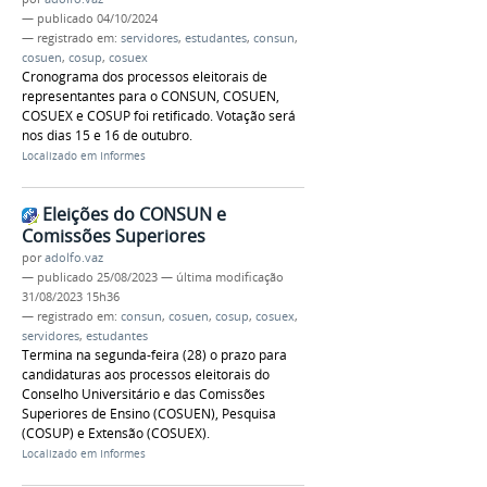
—
publicado
04/10/2024
— registrado em:
servidores
,
estudantes
,
consun
,
cosuen
,
cosup
,
cosuex
Cronograma dos processos eleitorais de
representantes para o CONSUN, COSUEN,
COSUEX e COSUP foi retificado. Votação será
nos dias 15 e 16 de outubro.
Localizado em
Informes
Eleições do CONSUN e
Comissões Superiores
por
adolfo.vaz
—
publicado
25/08/2023
—
última modificação
31/08/2023 15h36
— registrado em:
consun
,
cosuen
,
cosup
,
cosuex
,
servidores
,
estudantes
Termina na segunda-feira (28) o prazo para
candidaturas aos processos eleitorais do
Conselho Universitário e das Comissões
Superiores de Ensino (COSUEN), Pesquisa
(COSUP) e Extensão (COSUEX).
Localizado em
Informes