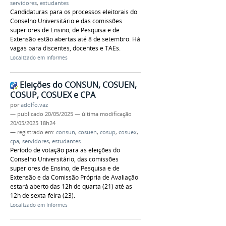
servidores
,
estudantes
Candidaturas para os processos eleitorais do
Conselho Universitário e das comissões
superiores de Ensino, de Pesquisa e de
Extensão estão abertas até 8 de setembro. Há
vagas para discentes, docentes e TAEs.
Localizado em
Informes
Eleições do CONSUN, COSUEN,
COSUP, COSUEX e CPA
por
adolfo.vaz
—
publicado
20/05/2025
—
última modificação
20/05/2025 18h24
— registrado em:
consun
,
cosuen
,
cosup
,
cosuex
,
cpa
,
servidores
,
estudantes
Período de votação para as eleições do
Conselho Universitário, das comissões
superiores de Ensino, de Pesquisa e de
Extensão e da Comissão Própria de Avaliação
estará aberto das 12h de quarta (21) até as
12h de sexta-feira (23).
Localizado em
Informes