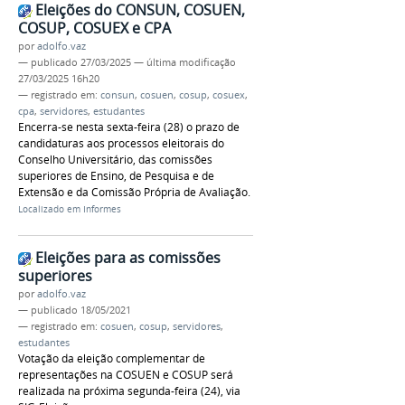
Eleições do CONSUN, COSUEN,
COSUP, COSUEX e CPA
por
adolfo.vaz
—
publicado
27/03/2025
—
última modificação
27/03/2025 16h20
— registrado em:
consun
,
cosuen
,
cosup
,
cosuex
,
cpa
,
servidores
,
estudantes
Encerra-se nesta sexta-feira (28) o prazo de
candidaturas aos processos eleitorais do
Conselho Universitário, das comissões
superiores de Ensino, de Pesquisa e de
Extensão e da Comissão Própria de Avaliação.
Localizado em
Informes
Eleições para as comissões
superiores
por
adolfo.vaz
—
publicado
18/05/2021
— registrado em:
cosuen
,
cosup
,
servidores
,
estudantes
Votação da eleição complementar de
representações na COSUEN e COSUP será
realizada na próxima segunda-feira (24), via