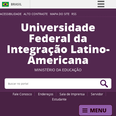
BRASIL
Simplifique!
ACESSIBILIDADE
ALTO CONTRASTE
MAPA DO SITE
RSS
Comunica BR
Universidade
Participe
Federal da
Acesso à informação
Integração Latino-
Legislação
Americana
Canais
MINISTÉRIO DA EDUCAÇÃO
Buscar no portal
Bus
Fale Conosco
Endereços
Sala de Imprensa
Servidor
Estudante