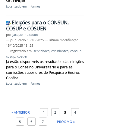
SIG-Eleição
Localizado em
Informes
Eleições para o CONSUN,
COSUP e COSUEN
por
jacqueline.couto
—
publicado
15/10/2025
—
última modificação
15/10/2025 18h25
— registrado em:
servidores
,
estudantes
,
consun
,
cosup
,
cosuen
Já estão disponíveis os resultados das eleições
para o Conselho Universitário e para as
comissões superiores de Pesquisa e Ensino.
Confira.
Localizado em
Informes
« ANTERIOR
1
2
3
4
5
6
7
PRÓXIMO »