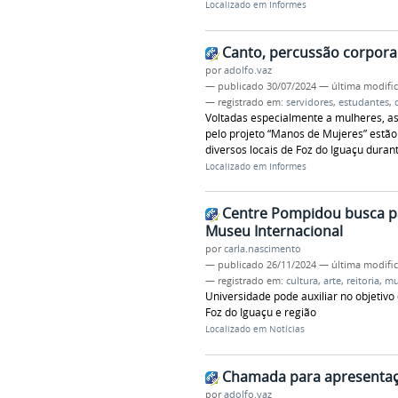
Localizado em
Informes
Canto, percussão corporal
por
adolfo.vaz
—
publicado
30/07/2024
—
última modifi
— registrado em:
servidores
,
estudantes
,
Voltadas especialmente a mulheres, as
pelo projeto “Manos de Mujeres” estão 
diversos locais de Foz do Iguaçu duran
Localizado em
Informes
Centre Pompidou busca p
Museu Internacional
por
carla.nascimento
—
publicado
26/11/2024
—
última modifi
— registrado em:
cultura
,
arte
,
reitoria
,
mu
Universidade pode auxiliar no objetiv
Foz do Iguaçu e região
Localizado em
Notícias
Chamada para apresentaçõe
por
adolfo.vaz