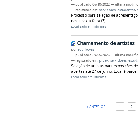
—
publicado
06/10/2022
—
última modifi
— registrado em:
servidores
,
estudantes
,
Processo para seleção de apresentações 
nesta sexta-feira (7).
Localizado em
Informes
Chamamento de artistas
por
adolfo.vaz
—
publicado
29/05/2026
—
última modifi
— registrado em:
proex
,
servidores
,
estud
Seleção de artistas para exposições de
abertas até 27 de junho. Local é parcei
Localizado em
Informes
« ANTERIOR
1
2