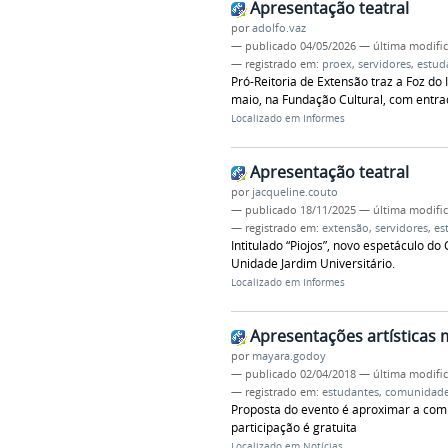
Apresentação teatral
por
adolfo.vaz
—
publicado
04/05/2026
—
última modifi
— registrado em:
proex
,
servidores
,
estud
Pró-Reitoria de Extensão traz a Foz do
maio, na Fundação Cultural, com entrad
Localizado em
Informes
Apresentação teatral
por
jacqueline.couto
—
publicado
18/11/2025
—
última modifi
— registrado em:
extensão
,
servidores
,
es
Intitulado “Piojos”, novo espetáculo d
Unidade Jardim Universitário.
Localizado em
Informes
Apresentações artísticas 
por
mayara.godoy
—
publicado
02/04/2018
—
última modifi
— registrado em:
estudantes
,
comunidad
Proposta do evento é aproximar a co
participação é gratuita
Localizado em
Notícias