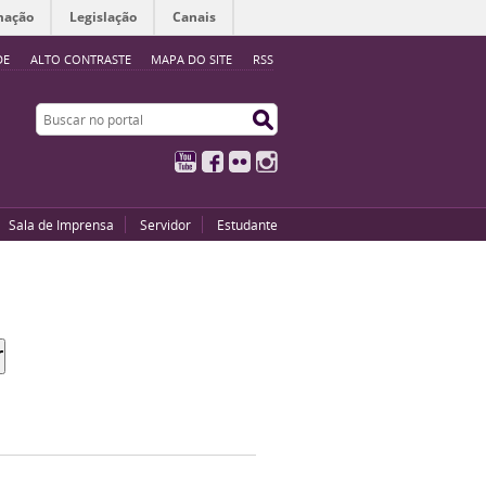
mação
Legislação
Canais
DE
ALTO CONTRASTE
MAPA DO SITE
RSS
Buscar no portal
Buscar no portal
YouTube
Facebook
Flickr
Instagram
Sala de Imprensa
Servidor
Estudante