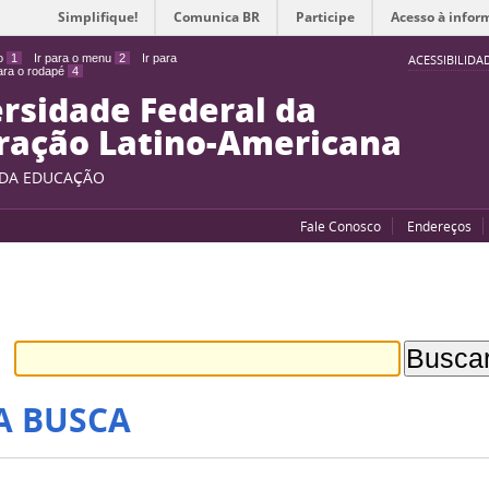
Simplifique!
Comunica BR
Participe
Acesso à infor
do
1
Ir para o menu
2
Ir para
ACESSIBILIDA
para o rodapé
4
rsidade Federal da
ração Latino-Americana
 DA EDUCAÇÃO
Fale Conosco
Endereços
A BUSCA