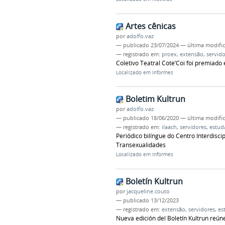
Artes cênicas
por
adolfo.vaz
—
publicado
23/07/2024
—
última modifi
— registrado em:
proex
,
extensão
,
servido
Coletivo Teatral Cote’Coi foi premiado 
Localizado em
Informes
Boletim Kultrun
por
adolfo.vaz
—
publicado
18/06/2020
—
última modifi
— registrado em:
ilaach
,
servidores
,
estud
Periódico bilíngue do Centro Interdisci
Transexualidades
Localizado em
Informes
Boletín Kultrun
por
jacqueline.couto
—
publicado
13/12/2023
— registrado em:
extensão
,
servidores
,
es
Nueva edición del Boletín Kultrun reúne