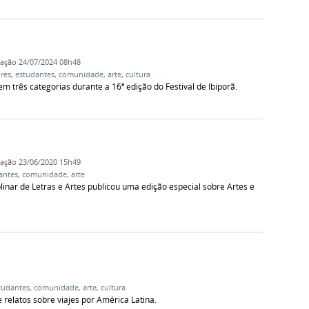
cação
24/07/2024 08h48
res
,
estudantes
,
comunidade
,
arte
,
cultura
em três categorias durante a 16ª edição do Festival de Ibiporã.
cação
23/06/2020 15h49
antes
,
comunidade
,
arte
plinar de Letras e Artes publicou uma edição especial sobre Artes e
tudantes
,
comunidade
,
arte
,
cultura
 relatos sobre viajes por América Latina.