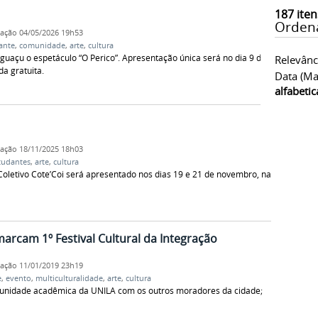
187
iten
Orden
cação
04/05/2026 19h53
ante
,
comunidade
,
arte
,
cultura
 Iguaçu o espetáculo “O Perico”. Apresentação única será no dia 9 de
Relevânc
a gratuita.
Data (ma
alfabeti
cação
18/11/2025 18h03
tudantes
,
arte
,
cultura
o Coletivo Cote’Coi será apresentado nos dias 19 e 21 de novembro, na
marcam 1º Festival Cultural da Integração
cação
11/01/2019 23h19
e
,
evento
,
multiculturalidade
,
arte
,
cultura
munidade acadêmica da UNILA com os outros moradores da cidade;