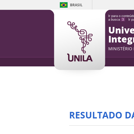
BRASIL
Ir para o conteú
a busca
3
Ir 
Unive
Integ
MINISTÉRIO
RESULTADO D