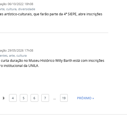
cação
06/10/2022 18h08
arte
,
cultura
,
diversidade
artístico-culturais, que farão parte da 4ª SIEPE, abre inscrições
cação
29/05/2026 17h08
antes
,
arte
,
cultura
 curta duração no Museu Histórico Willy Barth está com inscrições
ro institucional da UNILA.
3
4
5
6
7
...
19
PRÓXIMO »