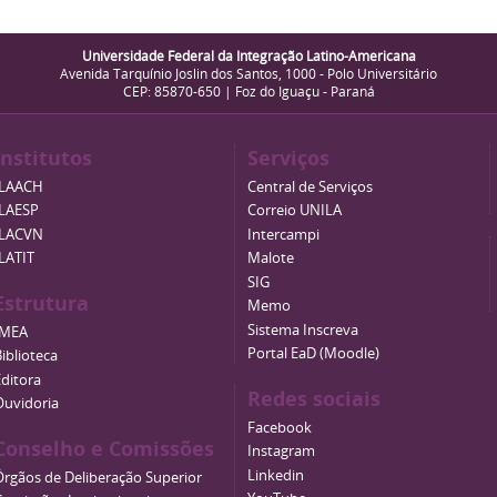
Universidade Federal da Integração Latino-Americana
Avenida Tarquínio Joslin dos Santos, 1000 - Polo Universitário
CEP: 85870-650 | Foz do Iguaçu - Paraná
Institutos
Serviços
ILAACH
Central de Serviços
ILAESP
Correio UNILA
ILACVN
Intercampi
ILATIT
Malote
SIG
Estrutura
Memo
Sistema Inscreva
IMEA
Portal EaD (Moodle)
iblioteca
Editora
Redes sociais
Ouvidoria
Facebook
Conselho e Comissões
Instagram
Linkedin
Órgãos de Deliberação Superior