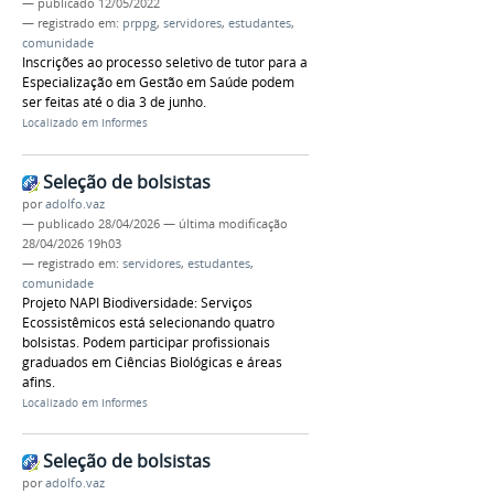
—
publicado
12/05/2022
— registrado em:
prppg
,
servidores
,
estudantes
,
comunidade
Inscrições ao processo seletivo de tutor para a
Especialização em Gestão em Saúde podem
ser feitas até o dia 3 de junho.
Localizado em
Informes
Seleção de bolsistas
por
adolfo.vaz
—
publicado
28/04/2026
—
última modificação
28/04/2026 19h03
— registrado em:
servidores
,
estudantes
,
comunidade
Projeto NAPI Biodiversidade: Serviços
Ecossistêmicos está selecionando quatro
bolsistas. Podem participar profissionais
graduados em Ciências Biológicas e áreas
afins.
Localizado em
Informes
Seleção de bolsistas
por
adolfo.vaz