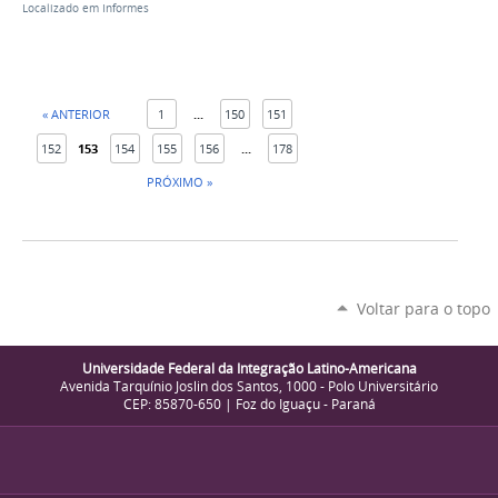
Localizado em
Informes
« ANTERIOR
1
...
150
151
152
153
154
155
156
...
178
PRÓXIMO »
Voltar para o topo
Universidade Federal da Integração Latino-Americana
Avenida Tarquínio Joslin dos Santos, 1000 - Polo Universitário
CEP: 85870-650 | Foz do Iguaçu - Paraná