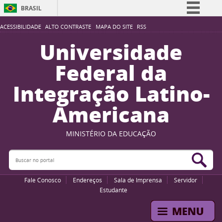
BRASIL
Simplifique!
ACESSIBILIDADE
ALTO CONTRASTE
MAPA DO SITE
RSS
Comunica BR
Universidade
Participe
Federal da
Acesso à informação
Integração Latino-
Legislação
Americana
Canais
MINISTÉRIO DA EDUCAÇÃO
Buscar no portal
Bus
Fale Conosco
Endereços
Sala de Imprensa
Servidor
Estudante