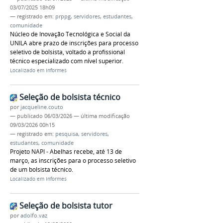
03/07/2025 18h09
— registrado em:
prppg
,
servidores
,
estudantes
,
comunidade
Núcleo de Inovação Tecnológica e Social da
UNILA abre prazo de inscrições para processo
seletivo de bolsista, voltado a profissional
técnico especializado com nível superior.
Localizado em
Informes
Seleção de bolsista técnico
por
jacqueline.couto
—
publicado
06/03/2026
—
última modificação
09/03/2026 00h15
— registrado em:
pesquisa
,
servidores
,
estudantes
,
comunidade
Projeto NAPI - Abelhas recebe, até 13 de
março, as inscrições para o processo seletivo
de um bolsista técnico.
Localizado em
Informes
Seleção de bolsista tutor
por
adolfo.vaz