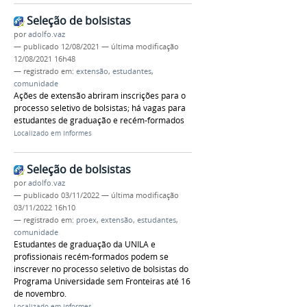
Seleção de bolsistas
por
adolfo.vaz
—
publicado
12/08/2021
—
última modificação
12/08/2021 16h48
— registrado em:
extensão
,
estudantes
,
comunidade
Ações de extensão abriram inscrições para o
processo seletivo de bolsistas; há vagas para
estudantes de graduação e recém-formados
Localizado em
Informes
Seleção de bolsistas
por
adolfo.vaz
—
publicado
03/11/2022
—
última modificação
03/11/2022 16h10
— registrado em:
proex
,
extensão
,
estudantes
,
comunidade
Estudantes de graduação da UNILA e
profissionais recém-formados podem se
inscrever no processo seletivo de bolsistas do
Programa Universidade sem Fronteiras até 16
de novembro.
Localizado em
Informes