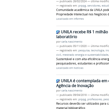
—
publicado
26/02/2024
—
última modifi
— registrado em:
prppg
,
servidores
,
estud
Comunidade acadêmica da UNILA pode se
Propriedade Intelectual nos Negócios d
Localizado em
Informes
UNILA recebe R$ 1 milhão 
laboratório
por
carla.nascimento
—
publicado
05/11/2020
—
última modifi
— registrado em:
pesquisa
,
tecnologia
,
in
civil
,
mestrado energia e sustentabilidade
Sustentável e com alta eficiência energ
pesquisadores, estudantes e profission
Localizado em
Notícias
UNILA é contemplada em e
Agência de Inovação
por
carla.nascimento
—
publicado
09/04/2018
—
última modifi
— registrado em:
prppg
,
professores
,
pesq
Recursos deverão ser utilizados para 
material bibliográfico