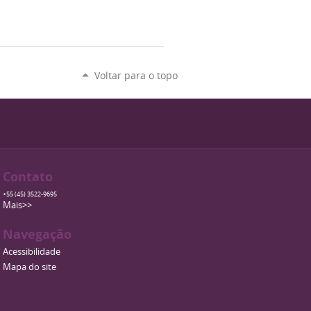
Voltar para o topo
Contato
+55 (45) 3522-9695
Mais>>
Navegação
Acessibilidade
Mapa do site