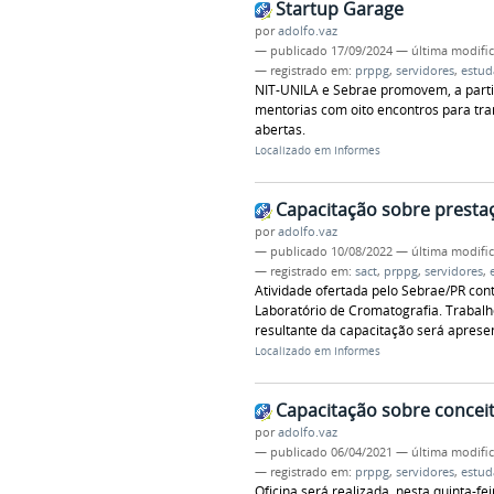
Startup Garage
por
adolfo.vaz
—
publicado
17/09/2024
—
última modifi
— registrado em:
prppg
,
servidores
,
estud
NIT-UNILA e Sebrae promovem, a partir
mentorias com oito encontros para tra
abertas.
Localizado em
Informes
Capacitação sobre presta
por
adolfo.vaz
—
publicado
10/08/2022
—
última modifi
— registrado em:
sact
,
prppg
,
servidores
,
Atividade ofertada pelo Sebrae/PR con
Laboratório de Cromatografia. Trabalh
resultante da capacitação será aprese
Localizado em
Informes
Capacitação sobre conceit
por
adolfo.vaz
—
publicado
06/04/2021
—
última modifi
— registrado em:
prppg
,
servidores
,
estud
Oficina será realizada, nesta quinta-fe