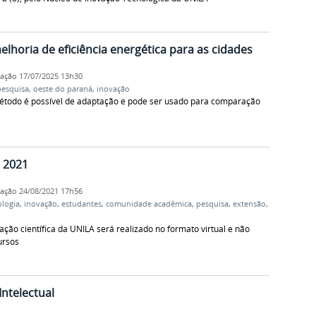
horia de eficiência energética para as cidades
cação
17/07/2025 13h30
pesquisa
,
oeste do paraná
,
inovação
método é possível de adaptação e pode ser usado para comparação
E 2021
cação
24/08/2021 17h56
ologia
,
inovação
,
estudantes
,
comunidade acadêmica
,
pesquisa
,
extensão
,
ação científica da UNILA será realizado no formato virtual e não
ursos
ntelectual