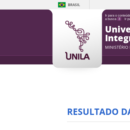
BRASIL
Ir para o conteú
a busca
3
Ir 
Unive
Integ
MINISTÉRIO
RESULTADO D