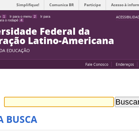
Simplifique!
Comunica BR
Participe
Acesso à infor
do
1
Ir para o menu
2
Ir para
ACESSIBILIDA
para o rodapé
4
rsidade Federal da
ração Latino-Americana
 DA EDUCAÇÃO
Fale Conosco
Endereços
A BUSCA