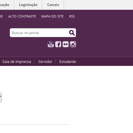
mação
Legislação
Canais
DE
ALTO CONTRASTE
MAPA DO SITE
RSS
Buscar no portal
Buscar no portal
YouTube
Facebook
Flickr
Instagram
Sala de Imprensa
Servidor
Estudante