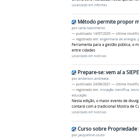
Localizado em
Informes
Método permite propor mel
por
carla.nascimento
—
publicado
14/07/2025
—
última modifi
— registrado em:
engenharia de energia
,
Ferramenta para a gestão pública, o 
entre cidades
Localizado em
Notícias
Prepare-se: vem aí a SIEP
por
anderson.andreata
—
publicado
24/08/2021
—
última modifi
— registrado em:
iniciação científica
,
tecn
educação
Nesta edição, o maior evento de divulg
contará com a tradicional Mostra de C
Localizado em
Notícias
Curso sobre Propriedade I
por
jacqueline.couto