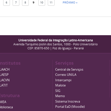
6
7
8
9
10
11
PRÓXIMO »
Universidade Federal da Integração Latino-Americana
Avenida Tarquínio Joslin dos Santos, 1000 - Polo Universitário
CEP: 85870-650 | Foz do Iguaçu - Paraná
Institutos
Serviços
ILAACH
Central de Serviços
ILAESP
Correio UNILA
ILACVN
Intercampi
ILATIT
Malote
SIG
Estrutura
Memo
Sistema Inscreva
IMEA
Portal EaD (Moodle)
iblioteca