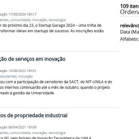
109
iten
Orden
cação
17/09/2024 18h17
antes
,
comunidade
,
inovação
,
tecnologia
relevânc
 do próximo dia 23, o Startup Garage 2024 – uma trilha de
nsformar ideias em startups de sucesso. As inscrições estão
Data (ma
Alfabeti
ção de serviços em inovação
cação
10/08/2022 16h31
estudantes
,
inovação
tou com a participação de servidores da SACT, do NIT-UNILA e do
os internos continuarão até o mês de outubro, quando o projeto
ntado à gestão da Universidade.
os de propriedade industrial
cação
06/04/2021 15h59
antes
,
comunidade
,
inovação
,
tecnologia
ira (8), pelo Núcleo de Inovação Tecnológica da UNILA