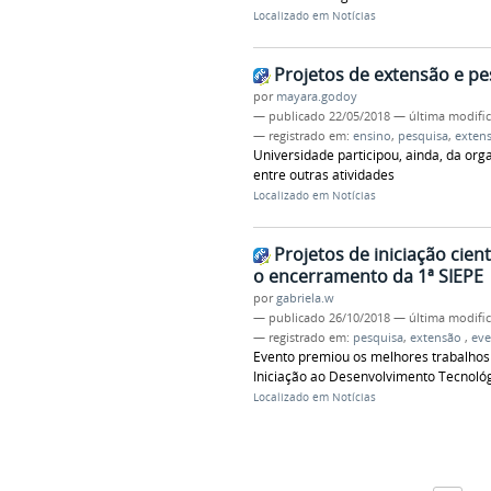
Localizado em
Notícias
Projetos de extensão e pe
por
mayara.godoy
—
publicado
22/05/2018
—
última modifi
— registrado em:
ensino
,
pesquisa
,
exten
Universidade participou, ainda, da org
entre outras atividades
Localizado em
Notícias
Projetos de iniciação cien
o encerramento da 1ª SIEPE
por
gabriela.w
—
publicado
26/10/2018
—
última modifi
— registrado em:
pesquisa
,
extensão
,
eve
Evento premiou os melhores trabalhos 
Iniciação ao Desenvolvimento Tecnológ
Localizado em
Notícias