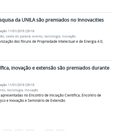
squisa da UNILA são premiados no Innovacities
cação
11/01/2019 23h18
são
,
oeste do paraná
,
evento
,
tecnologia
,
inovação
anização dos fóruns de Propriedade Intelectual e de Energia 4.0,
tífica, inovação e extensão são premiados durante
cação
11/01/2019 23h19
nto
,
tecnologia
,
inovação
apresentadas no Encontro de Iniciação Científica, Encontro de
ico e Inovação e Seminário de Extensão