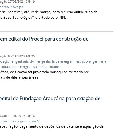
cação
27/02/2024 09h19
antes
,
inovação
 inscrever, até 1º de março, para o curso online “Uso da
e Base Tecnológica”, ofertado pelo INPI.
em edital do Procel para construção de
cação
05/11/2020 18h35
ovação
,
engenharia civil
,
engenharia de energia
,
mestrado engenharia
,
doutorado energia e sustentabilidade
ética, edificação foi projetada por equipe formada por
ais de diferentes áreas
dital da Fundação Araucária para criação de
cação
11/01/2019 23h18
uisa
,
tecnologia
,
inovação
capacitação, pagamento de depósitos de patente e aquisição de