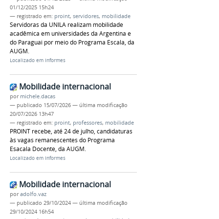
01/12/2025 15h24
— registrado em:
proint
,
servidores
,
mobilidade
Servidoras da UNILA realizam mobilidade
acadêmica em universidades da Argentina e
do Paraguai por meio do Programa Escala, da
AUGM.
Localizado em
Informes
Mobilidade internacional
por
michele.dacas
—
publicado
15/07/2026
—
última modificação
20/07/2026 13h47
— registrado em:
proint
,
professores
,
mobilidade
PROINT recebe, até 24 de julho, candidaturas
às vagas remanescentes do Programa
Esacala Docente, da AUGM.
Localizado em
Informes
Mobilidade internacional
por
adolfo.vaz
—
publicado
29/10/2024
—
última modificação
29/10/2024 16h54