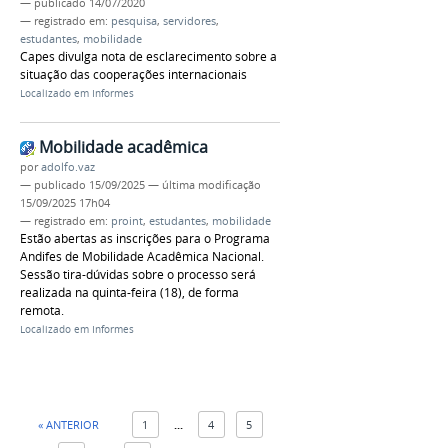
—
publicado
14/07/2020
— registrado em:
pesquisa
,
servidores
,
estudantes
,
mobilidade
Capes divulga nota de esclarecimento sobre a
situação das cooperações internacionais
Localizado em
Informes
Mobilidade acadêmica
por
adolfo.vaz
—
publicado
15/09/2025
—
última modificação
15/09/2025 17h04
— registrado em:
proint
,
estudantes
,
mobilidade
Estão abertas as inscrições para o Programa
Andifes de Mobilidade Acadêmica Nacional.
Sessão tira-dúvidas sobre o processo será
realizada na quinta-feira (18), de forma
remota.
Localizado em
Informes
« ANTERIOR
1
...
4
5