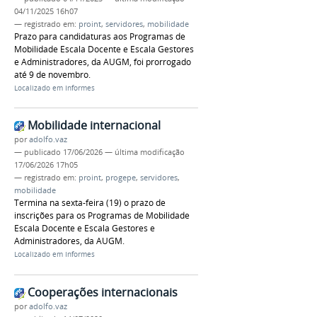
04/11/2025 16h07
— registrado em:
proint
,
servidores
,
mobilidade
Prazo para candidaturas aos Programas de
Mobilidade Escala Docente e Escala Gestores
e Administradores, da AUGM, foi prorrogado
até 9 de novembro.
Localizado em
Informes
Mobilidade internacional
por
adolfo.vaz
—
publicado
17/06/2026
—
última modificação
17/06/2026 17h05
— registrado em:
proint
,
progepe
,
servidores
,
mobilidade
Termina na sexta-feira (19) o prazo de
inscrições para os Programas de Mobilidade
Escala Docente e Escala Gestores e
Administradores, da AUGM.
Localizado em
Informes
Cooperações internacionais
por
adolfo.vaz