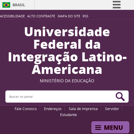
BRASIL
Simplifique!
ACESSIBILIDADE
ALTO CONTRASTE
MAPA DO SITE
RSS
Comunica BR
Universidade
Participe
Federal da
Acesso à informação
Integração Latino-
Legislação
Americana
Canais
MINISTÉRIO DA EDUCAÇÃO
Buscar no portal
Bus
Fale Conosco
Endereços
Sala de Imprensa
Servidor
Estudante