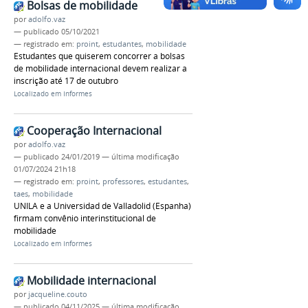
Bolsas de mobilidade
por
adolfo.vaz
—
publicado
05/10/2021
— registrado em:
proint
,
estudantes
,
mobilidade
Estudantes que quiserem concorrer a bolsas
de mobilidade internacional devem realizar a
inscrição até 17 de outubro
Localizado em
Informes
Cooperação Internacional
por
adolfo.vaz
—
publicado
24/01/2019
—
última modificação
01/07/2024 21h18
— registrado em:
proint
,
professores
,
estudantes
,
taes
,
mobilidade
UNILA e a Universidad de Valladolid (Espanha)
firmam convênio interinstitucional de
mobilidade
Localizado em
Informes
Mobilidade internacional
por
jacqueline.couto
—
publicado
04/11/2025
—
última modificação