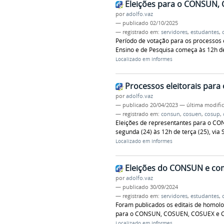
Eleições para o CONSUN,
por
adolfo.vaz
—
publicado
02/10/2025
— registrado em:
servidores
,
estudantes
,
Período de votação para os processos e
Ensino e de Pesquisa começa às 12h des
Localizado em
Informes
Processos eleitorais para
por
adolfo.vaz
—
publicado
20/04/2023
—
última modifi
— registrado em:
consun
,
cosuen
,
cosup
,
Eleições de representantes para o C
segunda (24) às 12h de terça (25), via 
Localizado em
Informes
Eleições do CONSUN e co
por
adolfo.vaz
—
publicado
30/09/2024
— registrado em:
servidores
,
estudantes
,
Foram publicados os editais de homolo
para o CONSUN, COSUEN, COSUEX e 
Localizado em
Informes