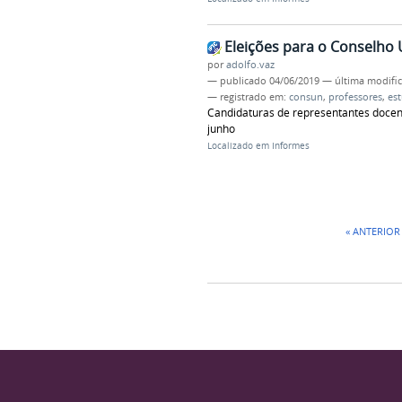
Eleições para o Conselho 
por
adolfo.vaz
—
publicado
04/06/2019
—
última modifi
— registrado em:
consun
,
professores
,
es
Candidaturas de representantes docente
junho
Localizado em
Informes
« ANTERIOR