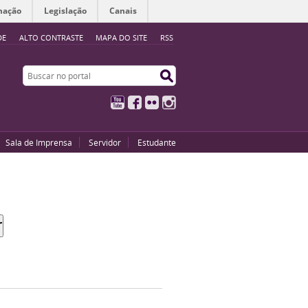
mação
Legislação
Canais
DE
ALTO CONTRASTE
MAPA DO SITE
RSS
Buscar no portal
Buscar no portal
YouTube
Facebook
Flickr
Instagram
Sala de Imprensa
Servidor
Estudante