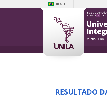
BRASIL
Ir para o conteú
a busca
3
Ir 
Unive
Integ
MINISTÉRIO
RESULTADO D