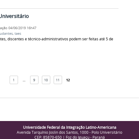
Universitário
cação
04/06/2019 16h47
tudantes
,
taes
s, discentes e técnico-administrativos podem ser feitas até 5 de
1
...
9
10
11
12
Universidade Federal da Integração Latino-Americana
Avenida Tarquínio Joslin dos Santos, 1000 - Polo Universitário
CEP: 85870-650 | Foz do Iguaçu - Paraná