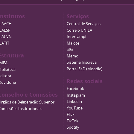
Institutos
Serviços
ILAACH
Central de Serviços
ILAESP
Correio UNILA
ILACVN
Intercampi
ILATIT
Malote
SIG
Estrutura
Memo
Sistema Inscreva
IMEA
Portal EaD (Moodle)
iblioteca
Editora
Redes sociais
Ouvidoria
Facebook
Conselho e Comissões
Instagram
Linkedin
Órgãos de Deliberação Superior
YouTube
Comissões Institucionais
Flickr
TikTok
Spotify