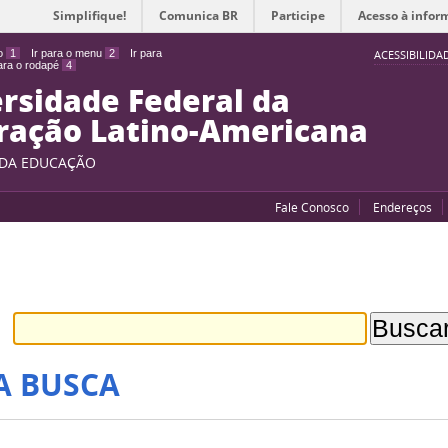
Simplifique!
Comunica BR
Participe
Acesso à infor
do
1
Ir para o menu
2
Ir para
ACESSIBILIDA
para o rodapé
4
rsidade Federal da
ração Latino-Americana
 DA EDUCAÇÃO
Fale Conosco
Endereços
A BUSCA