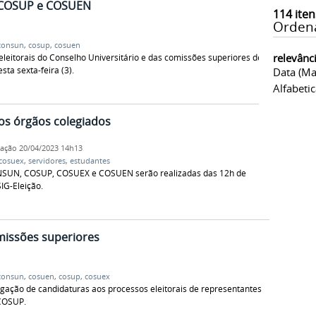
 COSUP e COSUEN
114
iten
Orden
consun
,
cosup
,
cosuen
relevânc
leitorais do Conselho Universitário e das comissões superiores de
ta sexta-feira (3).
Data (ma
Alfabeti
 os órgãos colegiados
cação
20/04/2023 14h13
cosuex
,
servidores
,
estudantes
ONSUN, COSUP, COSUEX e COSUEN serão realizadas das 12h de
SIG-Eleição.
missões superiores
consun
,
cosuen
,
cosup
,
cosuex
gação de candidaturas aos processos eleitorais de representantes
COSUP.