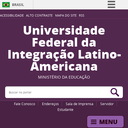
BRASIL
Simplifique!
ACESSIBILIDADE
ALTO CONTRASTE
MAPA DO SITE
RSS
Comunica BR
Universidade
Participe
Federal da
Acesso à informação
Integração Latino-
Legislação
Americana
Canais
MINISTÉRIO DA EDUCAÇÃO
Buscar no portal
Bus
Fale Conosco
Endereços
Sala de Imprensa
Servidor
Estudante