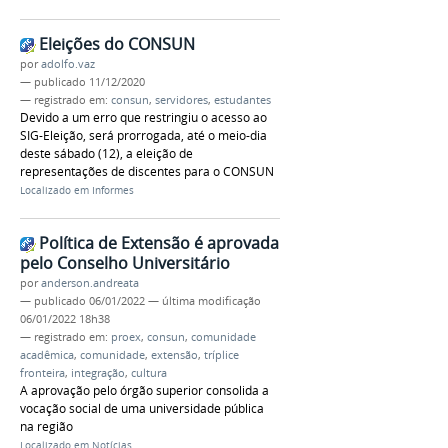
Eleições do CONSUN
por
adolfo.vaz
—
publicado
11/12/2020
— registrado em:
consun
,
servidores
,
estudantes
Devido a um erro que restringiu o acesso ao
SIG-Eleição, será prorrogada, até o meio-dia
deste sábado (12), a eleição de
representações de discentes para o CONSUN
Localizado em
Informes
Política de Extensão é aprovada
pelo Conselho Universitário
por
anderson.andreata
—
publicado
06/01/2022
—
última modificação
06/01/2022 18h38
— registrado em:
proex
,
consun
,
comunidade
acadêmica
,
comunidade
,
extensão
,
tríplice
fronteira
,
integração
,
cultura
A aprovação pelo órgão superior consolida a
vocação social de uma universidade pública
na região
Localizado em
Notícias