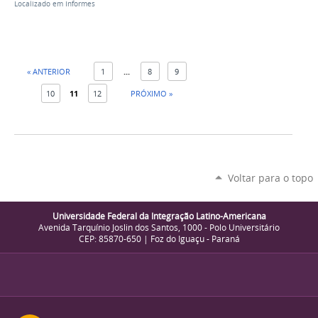
Localizado em
Informes
« ANTERIOR
1
...
8
9
10
11
12
PRÓXIMO »
Voltar para o topo
Universidade Federal da Integração Latino-Americana
Avenida Tarquínio Joslin dos Santos, 1000 - Polo Universitário
CEP: 85870-650 | Foz do Iguaçu - Paraná