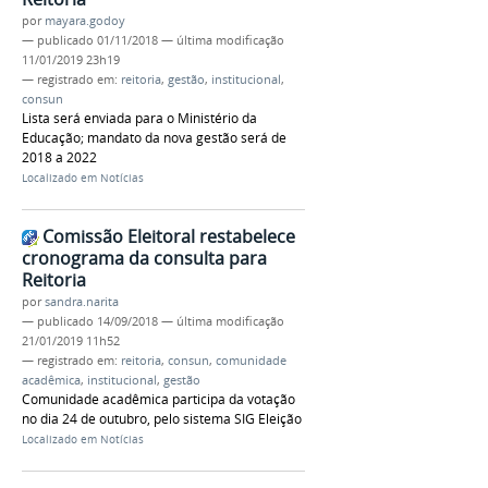
por
mayara.godoy
—
publicado
01/11/2018
—
última modificação
11/01/2019 23h19
— registrado em:
reitoria
,
gestão
,
institucional
,
consun
Lista será enviada para o Ministério da
Educação; mandato da nova gestão será de
2018 a 2022
Localizado em
Notícias
Comissão Eleitoral restabelece
cronograma da consulta para
Reitoria
por
sandra.narita
—
publicado
14/09/2018
—
última modificação
21/01/2019 11h52
— registrado em:
reitoria
,
consun
,
comunidade
acadêmica
,
institucional
,
gestão
Comunidade acadêmica participa da votação
no dia 24 de outubro, pelo sistema SIG Eleição
Localizado em
Notícias