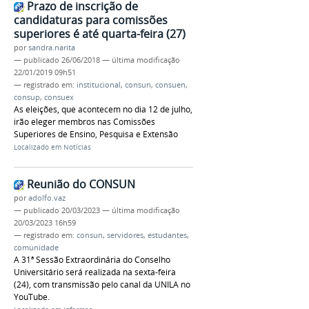
Prazo de inscrição de
candidaturas para comissões
superiores é até quarta-feira (27)
por
sandra.narita
—
publicado
26/06/2018
—
última modificação
22/01/2019 09h51
— registrado em:
institucional
,
consun
,
consuen
,
consup
,
consuex
As eleições, que acontecem no dia 12 de julho,
irão eleger membros nas Comissões
Superiores de Ensino, Pesquisa e Extensão
Localizado em
Notícias
Reunião do CONSUN
por
adolfo.vaz
—
publicado
20/03/2023
—
última modificação
20/03/2023 16h59
— registrado em:
consun
,
servidores
,
estudantes
,
comunidade
A 31ª Sessão Extraordinária do Conselho
Universitário será realizada na sexta-feira
(24), com transmissão pelo canal da UNILA no
YouTube.