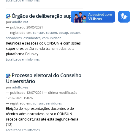
Localizado em
Informes
Órgãos de deliberação superior
por
adolfo.vaz
—
publicado
20/05/2021
— registrado em:
consun
,
cosuen
,
cosup
,
cosuex
,
servidores
,
estudantes
,
comunidade
Reuniões e sessões do CONSUN e comissões
superiores estão sendo transmitidas pela
plataforma Eduplay
Localizado em
Informes
Processo eleitoral do Conselho
Universitário
por
adolfo.vaz
—
publicado
12/07/2021
—
última modificação
12/07/2021 15h26
— registrado em:
consun
,
servidores
Eleição de representações docentes e de
técnico-administrativos para o CONSUN
recebe candidaturas até esta segunda-feira
(12)
Localizado em
Informes