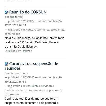
Reunião do CONSUN
por
adolfo.vaz
—
publicado
17/03/2022
—
última modificação
17/03/2022 16h27
— registrado em:
consun
,
servidores
,
estudantes
,
comunidade
No dia 25 de março, o Conselho Universitário
realiza sua 69ª Sessão Ordinária. Haverá
transmissão via Eduplay.
Localizado em
Informes
Coronavírus: suspensão de
reuniões
por
Patrícia Librenz
—
publicado
19/03/2020
—
última modificação
19/03/2020 16h58
— registrado em:
estudantes
,
servidores
,
professores
,
taes
,
terceirizados
,
cosup
,
consun
,
coronavírus
Confira as reuniões de março que foram
suspensas em decorrência da pandemia