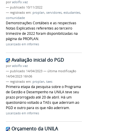
por
adolfo.vaz
—
publicado
10/11/2022
— registrado em:
proplan
,
servidores
,
estudantes
,
comunidade
Demonstrações Contábeis e as respectivas
Notas Explicativas referentes ao terceiro
trimestre de 2022 foram disponibilizadas na
página da PROPLAN.
Localizado em
Informes
Avaliação inicial do PGD
por
adolfo.vaz
—
publicado
14/04/2023
—
última modificação
14/04/2023 16h06
— registrado em:
proplan
,
taes
Primeira etapa da pesquisa sobre o Programa
de Gestão e Desempenho na UNILA teve seu
prazo prorrogado até 20 de abril. Há um
questionário voltado a TAEs que aderiram ao
PGD e outro para os que não aderiram.
Localizado em
Informes
Orçamento da UNILA