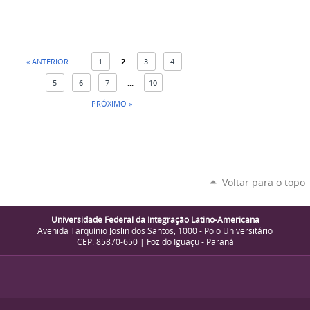
« ANTERIOR
1
2
3
4
5
6
7
...
10
PRÓXIMO »
Voltar para o topo
Universidade Federal da Integração Latino-Americana
Avenida Tarquínio Joslin dos Santos, 1000 - Polo Universitário
CEP: 85870-650 | Foz do Iguaçu - Paraná