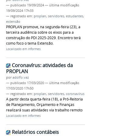
—
publicado
19/09/2024
—
última modificação
19/09/2024 17h33
— registrado em:
proplan
,
servidores
,
estudantes
,
extensão
PROPLAN promove, na segunda-feira (23), a
terceira audiência sobre os eixos para a
construção do PDI 2025-2029. Encontro terá
como foco o tema Extensão.
Localizado em
Informes
Coronavírus: atividades da
PROPLAN
por
adolfo.vaz
—
publicado
17/03/2020
—
última modificação
17/03/2020 17h50
— registrado em:
proplan
,
servidores
,
coronavírus
A partir desta quarta-feira (18), a Pró-Reitoria
de Planejamento, Orçamento e Finanças
realizará suas atividades via trabalho remoto
Localizado em
Informes
Relatórios contábeis