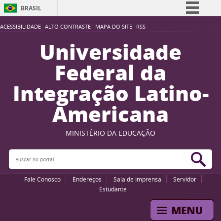
BRASIL
Simplifique!
ACESSIBILIDADE
ALTO CONTRASTE
MAPA DO SITE
RSS
Comunica BR
Universidade
Participe
Federal da
Acesso à informação
Integração Latino-
Legislação
Americana
Canais
MINISTÉRIO DA EDUCAÇÃO
Buscar no portal
Bus
Fale Conosco
Endereços
Sala de Imprensa
Servidor
Estudante