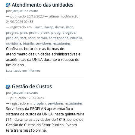
Atendimento das unidades
por
jacqueline.couto
—
publicado
20/12/2023
—
última modificação
24/01/2024 09h33
— registrado em:
ilaach
,
ilaesp
,
ilacvn
,
ilatit
,
prograd
,
prae
,
proint
,
proex
,
prppg
,
progepe
,
proplan
,
sact
,
secic
,
secom
,
corregedoria
,
edunila
,
ouvidoria
,
biunila
,
servidores
,
estudantes
Confira os horários e as formas de
atendimento das unidades administrativas e
acadêmicas da UNILA durante o recesso de
fim de ano.
Localizado em
Informes
Gestão de Custos
por
jacqueline.couto
—
publicado
12/09/2023
— registrado em:
proplan
,
servidores
,
estudantes
Servidores da PROPLAN apresentarão o
sistema de custos da UNILA, nesta quinta-feira
(14), durante as atividades do 13º Encontro de
Gestão de Custos do Setor Público. Evento
terá transmissão online.