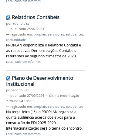
Localizado em
Informes
Relatórios Contábeis
por
adolfo.vaz
—
publicado
25/07/2023
— registrado em:
proplan
,
servidores
,
estudantes
,
comunidade
PROPLAN disponibiliza o Relatório Contábil e
as respectivas Demonstrações Contábeis
referentes ao segundo trimestre de 2023.
Localizado em
Informes
Plano de Desenvolvimento
Institucional
por
adolfo.vaz
—
publicado
27/09/2024
—
última modificação
27/09/2024 19h10
— registrado em:
proplan
,
servidores
,
estudantes
Na terça-feira (1º), a PROPLAN organiza a
quinta audiência acerca dos eixos para a
construção do PDI 2025-2029.
Internacionalização será o tema do encontro.
Localizado em
Informes