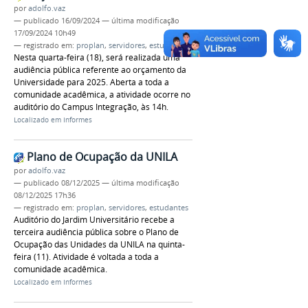
por
adolfo.vaz
—
publicado
16/09/2024
—
última modificação
17/09/2024 10h49
— registrado em:
proplan
,
servidores
,
estudantes
Nesta quarta-feira (18), será realizada uma
audiência pública referente ao orçamento da
Universidade para 2025. Aberta a toda a
comunidade acadêmica, a atividade ocorre no
auditório do Campus Integração, às 14h.
Localizado em
Informes
Plano de Ocupação da UNILA
por
adolfo.vaz
—
publicado
08/12/2025
—
última modificação
08/12/2025 17h36
— registrado em:
proplan
,
servidores
,
estudantes
Auditório do Jardim Universitário recebe a
terceira audiência pública sobre o Plano de
Ocupação das Unidades da UNILA na quinta-
feira (11). Atividade é voltada a toda a
comunidade acadêmica.
Localizado em
Informes