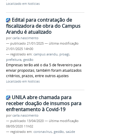
Localizado em
Notícias
Edital para contratação de
fiscalizadora de obra do Campus
Arandu é atualizado
por
carla.nascimento
—
publicado
21/01/2025
—
última modificação
21/01/2025 14h00
— registrado em:
campus arandu
,
proagi
,
prefeitura
,
gestão
Empresas terão até o dia 5 de fevereiro para
enviar propostas; também foram atualizados
critérios, prazos, entre outros ajustes
Localizado em
Notícias
UNILA abre chamada para
receber doação de insumos para
enfrentamento à Covid-19
por
carla.nascimento
—
publicado
13/04/2020
—
última modificação
08/05/2020 11h02
— registrado em:
coronavírus
,
gestão
,
saúde